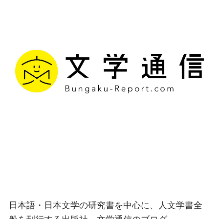
文学通信｜多様な情報を
つなげ、多くの「問い」
を世に生み出す出版社
日本語・日本文学の研究書を中心に、人文学書全
般を刊行する出版社、文学通信のブログ。