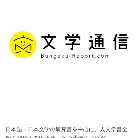
文学通信｜多様な情報を
つなげ、多くの「問い」
を世に生み出す出版社
日本語・日本文学の研究書を中心に、人文学書全
般を刊行する出版社、文学通信のブログ。