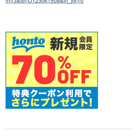
fn=3&id=D123061508&ln_jor=0