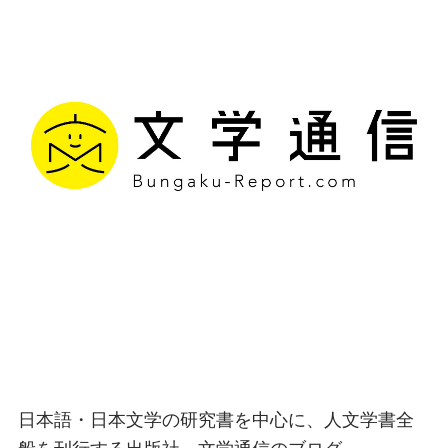
文学通信｜多様な情報を
つなげ、多くの「問い」
を世に生み出す出版社
日本語・日本文学の研究書を中心に、人文学書全
般を刊行する出版社、文学通信のブログ。