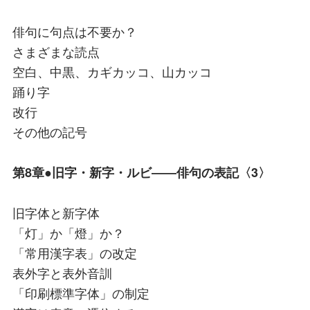
俳句に句点は不要か？
さまざまな読点
空白、中黒、カギカッコ、山カッコ
踊り字
改行
その他の記号
第8章●旧字・新字・ルビ――俳句の表記〈3〉
旧字体と新字体
「灯」か「燈」か？
「常用漢字表」の改定
表外字と表外音訓
「印刷標準字体」の制定