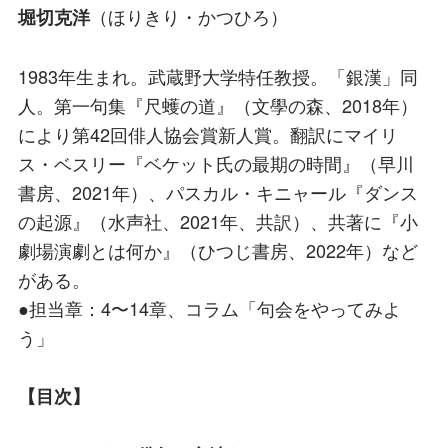
（ほりきり・かつひろ）
堀切克洋
1983年生まれ。武蔵野大学特任教授。「銀漢」同
人。第一句集『尺蠖の道』（文學の森、2018年）
により第42回俳人協会賞新人賞。翻訳にマイリ
ス・ベスリー『ベケット氏の最期の時間』（早川
書房、2021年）、パスカル・キニャール『ダンス
の起源』（水声社、2021年、共訳）、共著に『小
劇場演劇とは何か』（ひつじ書房、2022年）など
がある。
●担当章：4〜14章、コラム「句会をやってみよ
う」
【目次】