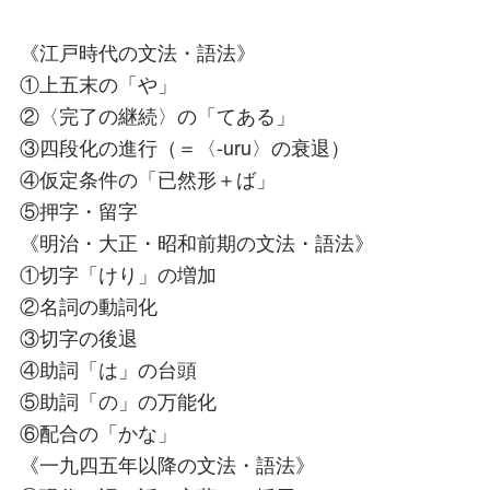
《江戸時代の文法・語法》
①上五末の「や」
②〈完了の継続〉の「てある」
③四段化の進行（＝〈-uru〉の衰退）
④仮定条件の「已然形＋ば」
⑤押字・留字
《明治・大正・昭和前期の文法・語法》
①切字「けり」の増加
②名詞の動詞化
③切字の後退
④助詞「は」の台頭
⑤助詞「の」の万能化
⑥配合の「かな」
《一九四五年以降の文法・語法》