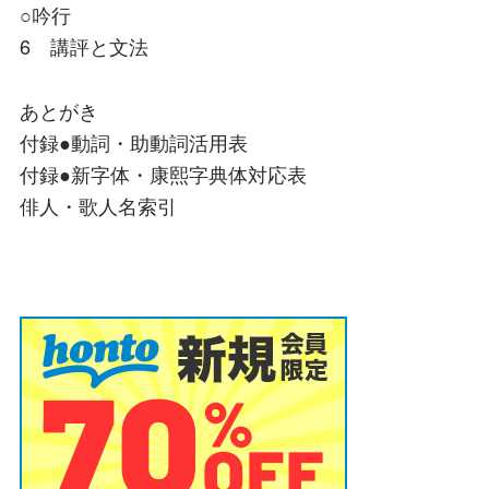
○吟行
6 講評と文法
あとがき
付録●動詞・助動詞活用表
付録●新字体・康熙字典体対応表
俳人・歌人名索引