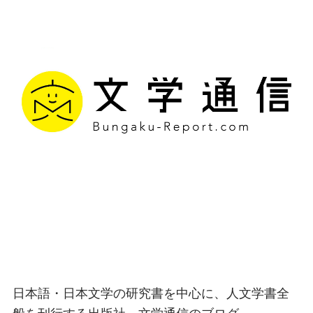
文学通信｜多様な情報を
つなげ、多くの「問い」
を世に生み出す出版社
日本語・日本文学の研究書を中心に、人文学書全
般を刊行する出版社、文学通信のブログ。