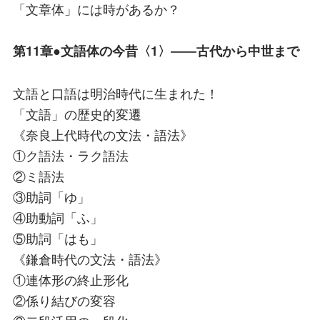
「文章体」には時があるか？
第11章●文語体の今昔〈1〉――古代から中世まで
文語と口語は明治時代に生まれた！
「文語」の歴史的変遷
《奈良上代時代の文法・語法》
①ク語法・ラク語法
②ミ語法
③助詞「ゆ」
④助動詞「ふ」
⑤助詞「はも」
《鎌倉時代の文法・語法》
①連体形の終止形化
②係り結びの変容