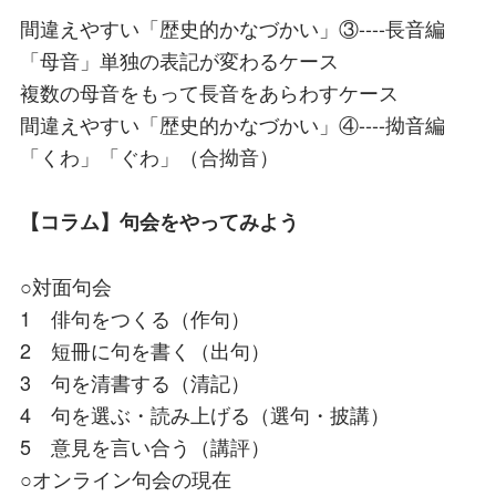
間違えやすい「歴史的かなづかい」③----長音編
「母音」単独の表記が変わるケース
複数の母音をもって長音をあらわすケース
間違えやすい「歴史的かなづかい」④----拗音編
「くわ」「ぐわ」（合拗音）
【コラム】句会をやってみよう
○対面句会
1 俳句をつくる（作句）
2 短冊に句を書く（出句）
3 句を清書する（清記）
4 句を選ぶ・読み上げる（選句・披講）
5 意見を言い合う（講評）
○オンライン句会の現在