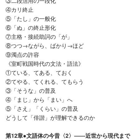
③二段活用の一段化
④カリ終止
⑤「たし」の一般化
⑥「ぬ」の終止形化
⑦主格・接続助詞の「が」
⑧つつ→ながら、ばかり→ほど
⑨濁点の許容
《室町戦国時代の文法・語法》
①ている、てある、ておく
②てやる、てくれる、てもらう
③「そうな」の普及
④「まじ」から「まい」へ
⑤「さえ」「くらい」の普及
どうして「俳諧」が理解できるのか
第12章●文語体の今昔〈2〉――近世から現代まで