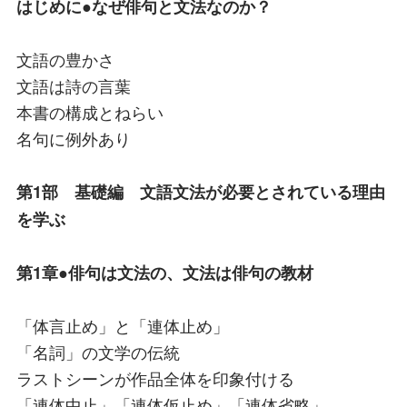
はじめに●なぜ俳句と文法なのか？
文語の豊かさ
文語は詩の言葉
本書の構成とねらい
名句に例外あり
第1部 基礎編 文語文法が必要とされている理由
を学ぶ
第1章●俳句は文法の、文法は俳句の教材
「体言止め」と「連体止め」
「名詞」の文学の伝統
ラストシーンが作品全体を印象付ける
「連体中止」「連体仮止め」「連体省略」