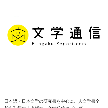
文学通信｜多様な情報を
つなげ、多くの「問い」
を世に生み出す出版社
日本語・日本文学の研究書を中心に、人文学書全
般を刊行する出版社、文学通信のブログ。