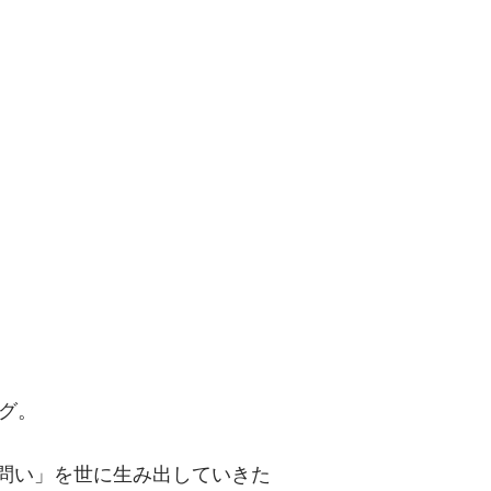
問い」を世に
グ。
「問い」を世に生み出していきた