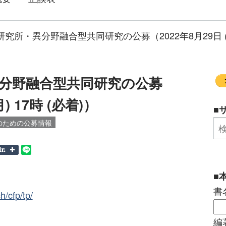
究所・異分野融合型共同研究の公募（2022年8月29日 (月)
分野融合型共同研究の公募
) 17時 (必着)）
■
のための公募情報
■
書
h/cfp/tp/
編