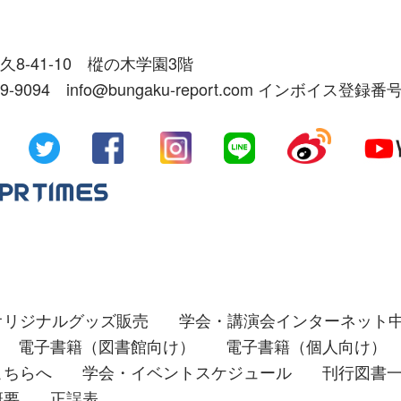
久8-41-10 樅の木学園3階
39-9094 info@bungaku-report.com インボイス登録番号
オリジナルグッズ販売
学会・講演会インターネット
電子書籍（図書館向け）
電子書籍（個人向け）
こちらへ
学会・イベントスケジュール
刊行図書
概要
正誤表