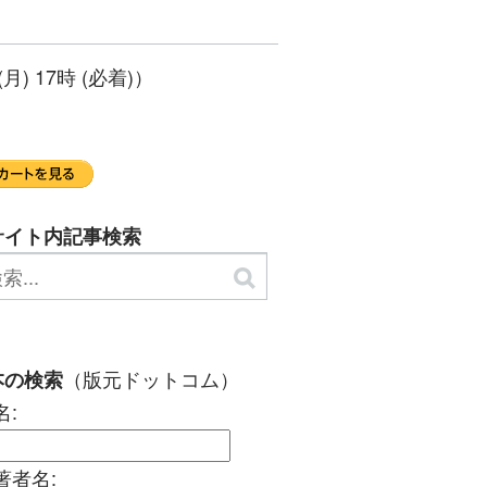
 17時 (必着)）
サイト内記事検索
（版元ドットコム）
本の検索
名:
著者名: