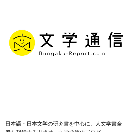
文学通信｜多様な情報を
つなげ、多くの「問い」
を世に生み出す出版社
日本語・日本文学の研究書を中心に、人文学書全
般を刊行する出版社、文学通信のブログ。