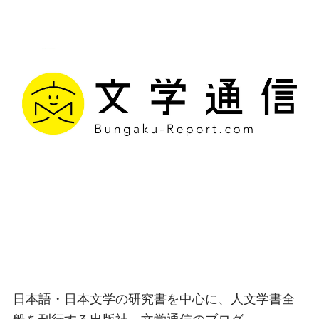
文学通信｜多様な情報を
つなげ、多くの「問い」
を世に生み出す出版社
日本語・日本文学の研究書を中心に、人文学書全
般を刊行する出版社、文学通信のブログ。