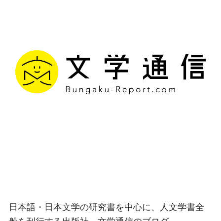
文学通信｜多様な情報を
つなげ、多くの「問い」
を世に生み出す出版社
日本語・日本文学の研究書を中心に、人文学書全
般を刊行する出版社、文学通信のブログ。