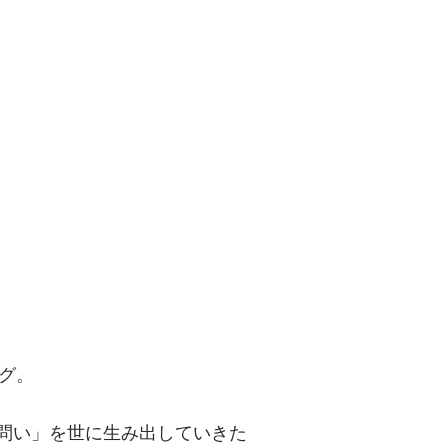
問い」を世に
グ。
「問い」を世に生み出していきた