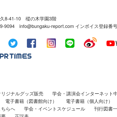
久8-41-10 樅の木学園3階
39-9094 info@bungaku-report.com インボイス登録番号
オリジナルグッズ販売
学会・講演会インターネット
電子書籍（図書館向け）
電子書籍（個人向け）
こちらへ
学会・イベントスケジュール
刊行図書
概要
正誤表