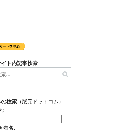
）
サイト内記事検索
（版元ドットコム）
本の検索
名:
著者名: