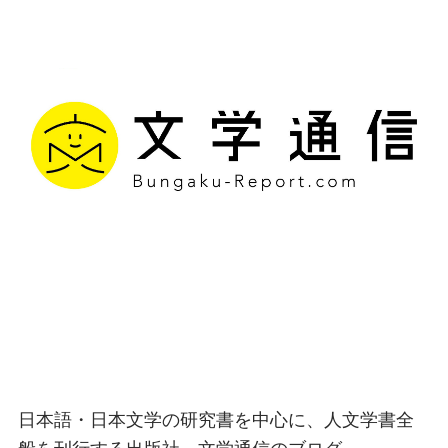
文学通信｜多様な情報を
つなげ、多くの「問い」
を世に生み出す出版社
日本語・日本文学の研究書を中心に、人文学書全
般を刊行する出版社、文学通信のブログ。