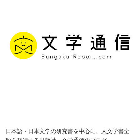
文学通信｜多様な情報を
つなげ、多くの「問い」
を世に生み出す出版社
日本語・日本文学の研究書を中心に、人文学書全
般を刊行する出版社、文学通信のブログ。