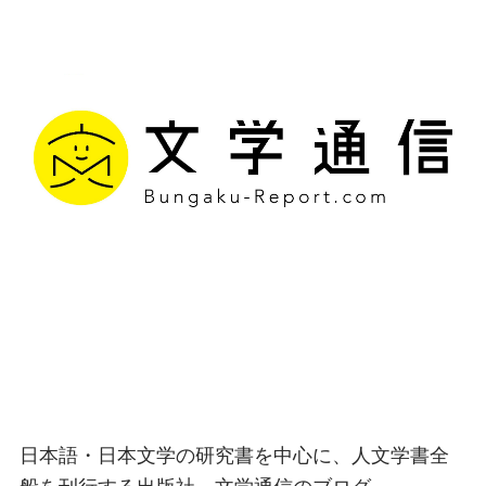
文学通信｜多様な情報を
つなげ、多くの「問い」
を世に生み出す出版社
日本語・日本文学の研究書を中心に、人文学書全
般を刊行する出版社、文学通信のブログ。