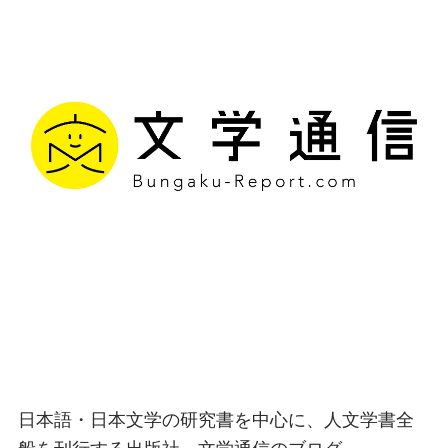
文学通信｜多様な情報を
つなげ、多くの「問い」
を世に生み出す出版社
日本語・日本文学の研究書を中心に、人文学書全
般を刊行する出版社、文学通信のブログ。