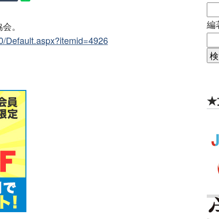
編
協会。
650/Default.aspx?itemid=4926
★