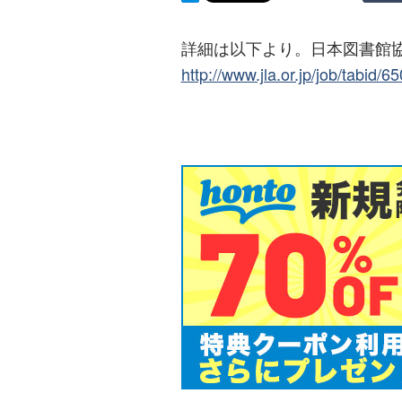
詳細は以下より。日本図書館
http://www.jla.or.jp/job/tabid/