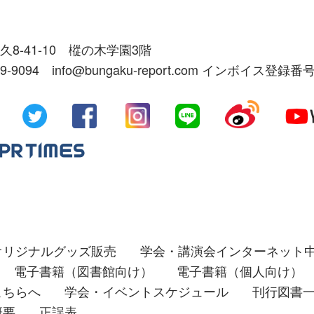
久8-41-10 樅の木学園3階
39-9094 info@bungaku-report.com インボイス登録番号
オリジナルグッズ販売
学会・講演会インターネット
電子書籍（図書館向け）
電子書籍（個人向け）
こちらへ
学会・イベントスケジュール
刊行図書
概要
正誤表