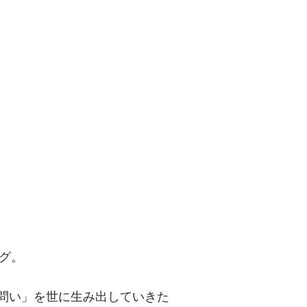
問い」を世に
グ。
「問い」を世に生み出していきた