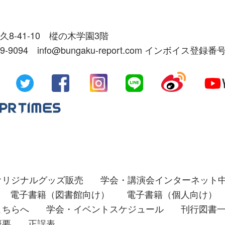
久8-41-10 樅の木学園3階
39-9094 info@bungaku-report.com インボイス登録番号
オリジナルグッズ販売
学会・講演会インターネット
電子書籍（図書館向け）
電子書籍（個人向け）
こちらへ
学会・イベントスケジュール
刊行図書
概要
正誤表