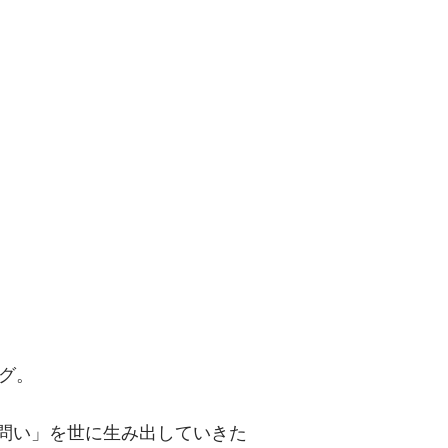
問い」を世に
グ。
「問い」を世に生み出していきた