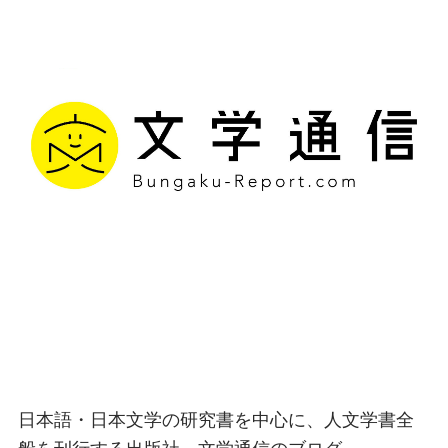
文学通信｜多様な情報を
つなげ、多くの「問い」
を世に生み出す出版社
日本語・日本文学の研究書を中心に、人文学書全
般を刊行する出版社、文学通信のブログ。