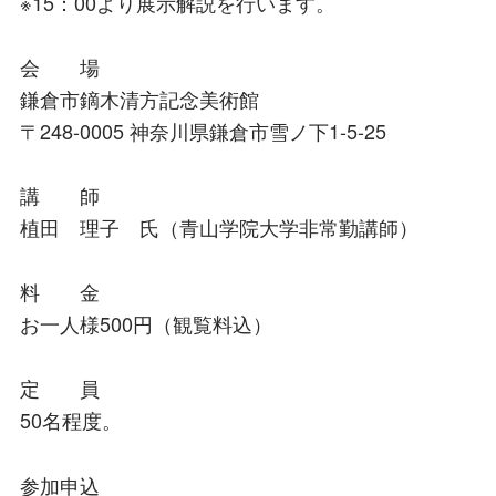
※15：00より展示解説を行います。
会 場
鎌倉市鏑木清方記念美術館
〒248-0005 神奈川県鎌倉市雪ノ下1-5-25
講 師
植田 理子 氏（青山学院大学非常勤講師）
料 金
お一人様500円（観覧料込）
定 員
50名程度。
参加申込