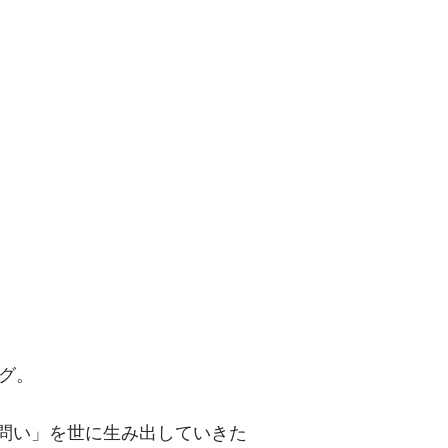
問い」を世に
グ。
「問い」を世に生み出していきた