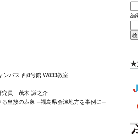
編
★
り
ンパス 西8号館 W833教室
究員 茂木 謙之介
る皇族の表象 ─福島県会津地方を事例に─