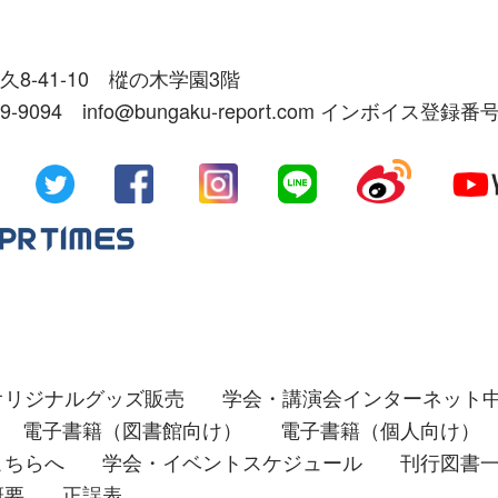
久8-41-10 樅の木学園3階
39-9094 info@bungaku-report.com インボイス登録番号
オリジナルグッズ販売
学会・講演会インターネット
電子書籍（図書館向け）
電子書籍（個人向け）
こちらへ
学会・イベントスケジュール
刊行図書
概要
正誤表