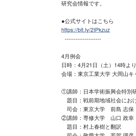
研究会情報です。
●公式サイトはこちら
https://bit.ly/2IPkzuz
--------------------
4月例会
日時：4月21日（土）14時よ
会場：東京工業大学 大岡山キャ
①講師：日本学術振興会特別研
題目：戦前期地域社会におけ
司会：東京大学 前島 志保
②講師：専修大学 山口 政幸
題目：村上春樹と翻訳
司会：敬愛大学 芳賀 理彦