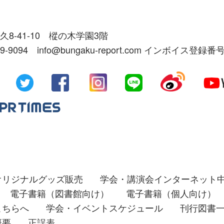
久8-41-10 樅の木学園3階
39-9094 info@bungaku-report.com インボイス登録番号
オリジナルグッズ販売
学会・講演会インターネット
電子書籍（図書館向け）
電子書籍（個人向け）
こちらへ
学会・イベントスケジュール
刊行図書
概要
正誤表