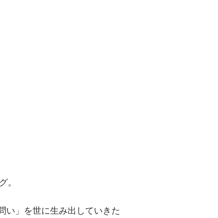
問い」を世に
グ。
「問い」を世に生み出していきた