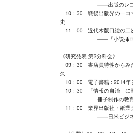
――出版のレコード化
10：30 戦後出版界の一
史
11：00 近代木版口絵の二
――『小説挿画集』と
《研究発表 第2分科会》
09：30 書店員特性から
久
10：00 電子書籍 : 201
10：30 「情報の自治」に
冊子制作の教育上の意
11：00 業界出版社・紙業
――日米ビジネス文化