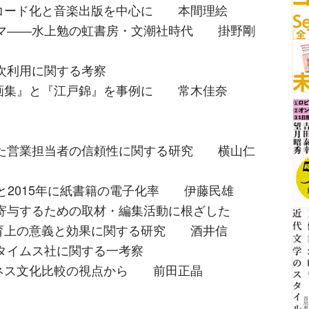
と音楽出版を中心に 本間理絵
コマ――水上勉の虹書房・文潮社時代 掛野剛
次利用に関する考察
『江戸錦』を事例に 常木佳奈
みた営業担当者の信頼性に関する研究 横山仁
4年と2015年に紙書籍の電子化率 伊藤民雄
寄与するための取材・編集活動に根ざした
義と効果に関する研究 酒井信
タイムス社に関する一考察
比較の視点から 前田正晶