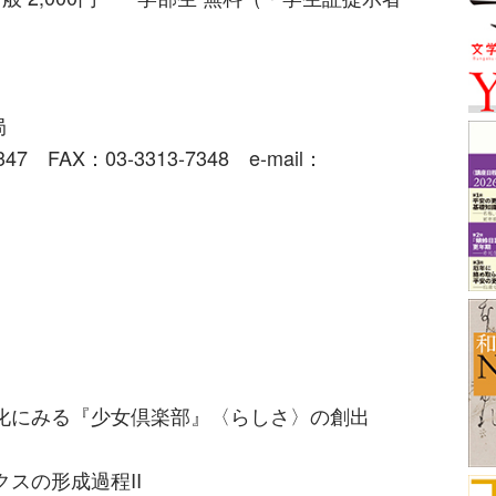
局
AX：03-3313-7348 e-mail：
変化にみる『少女倶楽部』〈らしさ〉の創出
スの形成過程II