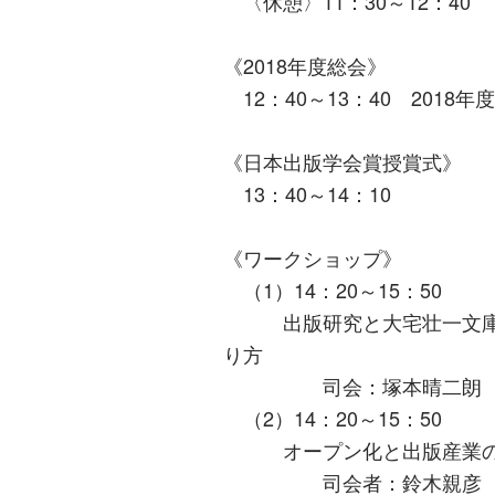
〈休憩〉11：30～12：40
《2018年度総会》
12：40～13：40 2018年
《日本出版学会賞授賞式》
13：40～14：10
《ワークショップ》
（1）14：20～15：50
出版研究と大宅壮一文庫―
り方
司会：塚本晴二朗 問
（2）14：20～15：50
オープン化と出版産業の変
司会者：鈴木親彦 問