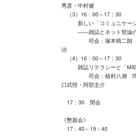
秀彦・中村健
（3）16：00～17：30
新しい「コミュニケーショ
――雑誌とネット世論の繋
司会：塚本晴二朗 問
治
（4）16：00～17：30
雑誌リテラシーと「MIE
司会：植村八潮 問題提
口武悟・阿部圭介
17：30 閉会
《懇親会》
17：40～19：40