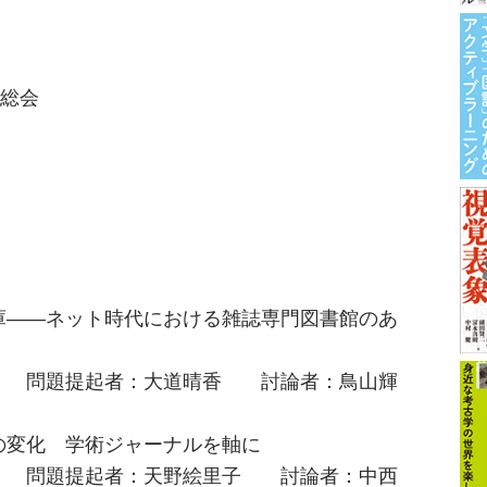
度総会
―ネット時代における雑誌専門図書館のあ
題提起者：大道晴香 討論者：鳥山輝
化 学術ジャーナルを軸に
題提起者：天野絵里子 討論者：中西