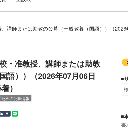
講師または助教の公募（一般教養（国語））（2026年07月
校・准教授、講師または助教
語））（2026年07月06日
■
 必着）
のための公募情報
■
書