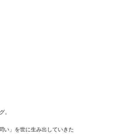
問い」を世に
グ。
「問い」を世に生み出していきた