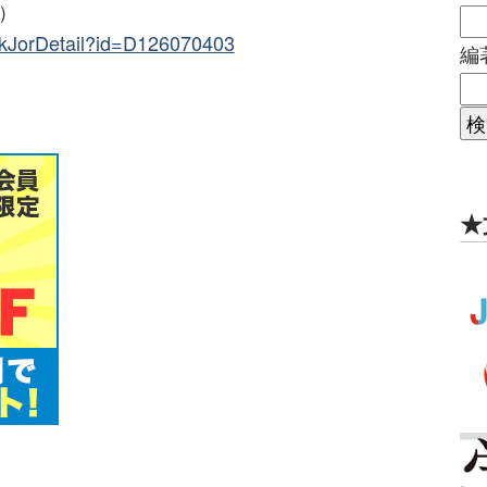
N）
SeekJorDetail?id=D126070403
編
★