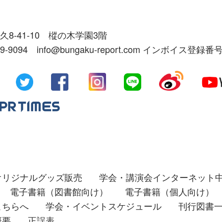
久8-41-10 樅の木学園3階
39-9094 info@bungaku-report.com インボイス登録番号
オリジナルグッズ販売
学会・講演会インターネット
電子書籍（図書館向け）
電子書籍（個人向け）
こちらへ
学会・イベントスケジュール
刊行図書
概要
正誤表