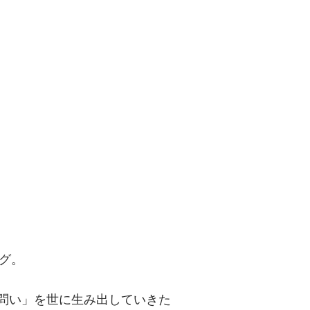
問い」を世に
グ。
「問い」を世に生み出していきた