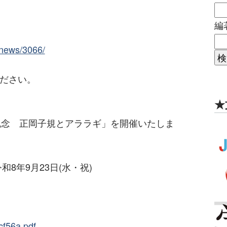
編
/news/3066/
ください。
★
年記念 正岡子規とアララギ」を開催いたしま
和8年9月23日(水・祝)
cf56a.pdf