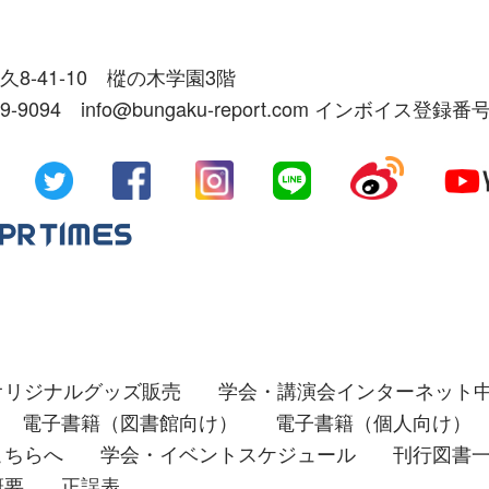
久8-41-10 樅の木学園3階
39-9094 info@bungaku-report.com インボイス登録番号
オリジナルグッズ販売
学会・講演会インターネット
電子書籍（図書館向け）
電子書籍（個人向け）
こちらへ
学会・イベントスケジュール
刊行図書
概要
正誤表