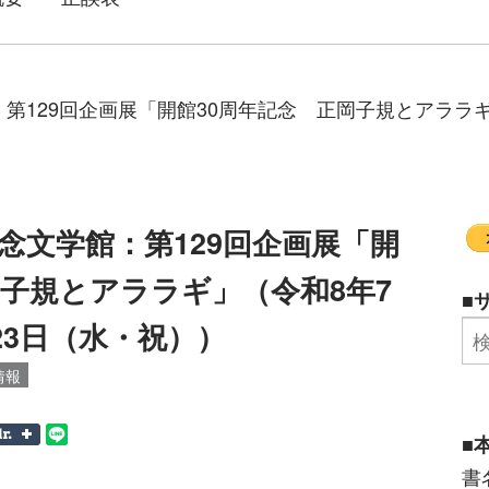
第129回企画展「開館30周年記念 正岡子規とアララギ
念文学館：第129回企画展「開
岡子規とアララギ」（令和8年7
■
23日（水・祝））
情報
■
書