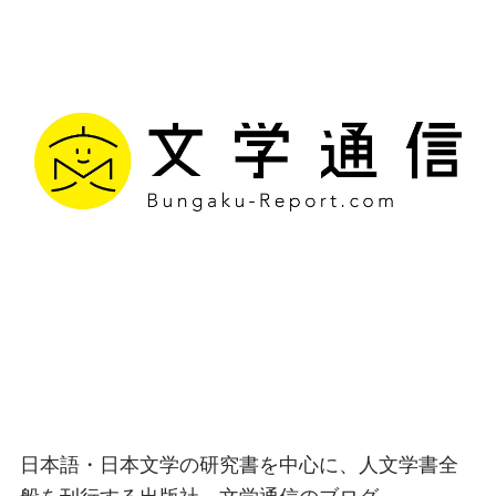
文学通信｜多様な情報を
つなげ、多くの「問い」
を世に生み出す出版社
日本語・日本文学の研究書を中心に、人文学書全
般を刊行する出版社、文学通信のブログ。