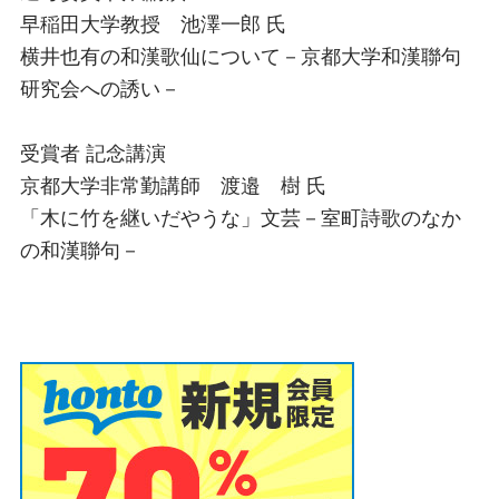
早稲田大学教授 池澤一郎 氏
横井也有の和漢歌仙について－京都大学和漢聯句
研究会への誘い－
受賞者 記念講演
京都大学非常勤講師 渡邉 樹 氏
「木に竹を継いだやうな」文芸－室町詩歌のなか
の和漢聯句－