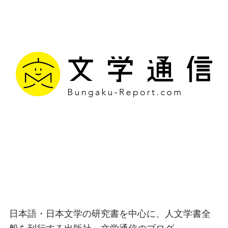
文学通信｜多様な情報を
つなげ、多くの「問い」
を世に生み出す出版社
日本語・日本文学の研究書を中心に、人文学書全
般を刊行する出版社、文学通信のブログ。