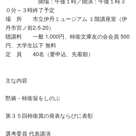
開場：午後１時／開演：午後１時３
０分～３時終了予定
場 所 市立伊丹ミュージアム １階講座室（伊
丹市宮ノ前2-5-20）
聴講料 一般 1,000円、柿衞文庫友の会会員 500
円、大学生以下 無料
定 員 40名（要申込、先着順）
主な内容
黙祷－柿衞翁をしのぶ
第３５回柿衞賞の発表ならびに表彰
選考委員 代表講演