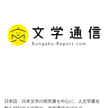
文学通信｜多様な情報を
つなげ、多くの「問い」
を世に生み出す出版社
日本語・日本文学の研究書を中心に、人文学書全
般を刊行する出版社、文学通信のブログ。