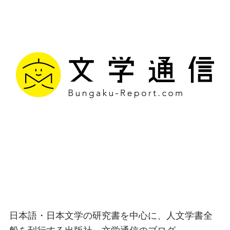
文学通信｜多様な情報を
つなげ、多くの「問い」
を世に生み出す出版社
日本語・日本文学の研究書を中心に、人文学書全
般を刊行する出版社、文学通信のブログ。