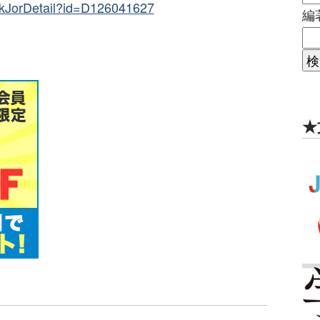
SeekJorDetail?id=D126041627
編
★