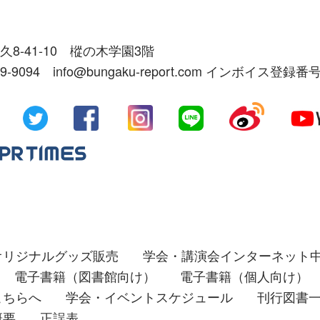
久8-41-10 樅の木学園3階
39-9094 info@bungaku-report.com インボイス登録番号
オリジナルグッズ販売
学会・講演会インターネット
電子書籍（図書館向け）
電子書籍（個人向け）
こちらへ
学会・イベントスケジュール
刊行図書
概要
正誤表