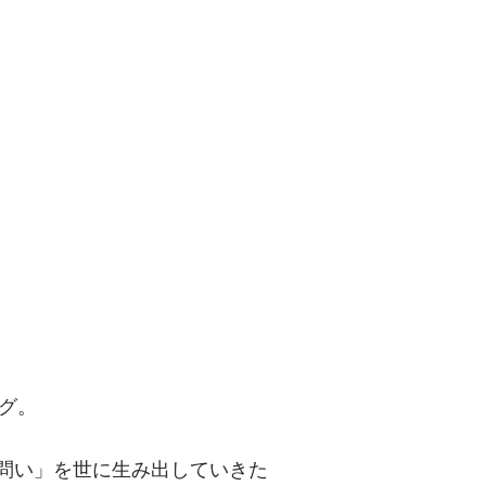
問い」を世に
グ。
「問い」を世に生み出していきた