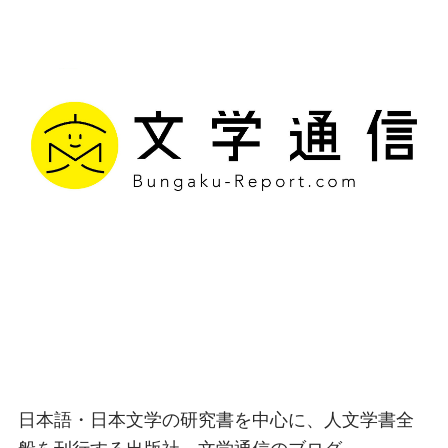
文学通信｜多様な情報を
つなげ、多くの「問い」
を世に生み出す出版社
日本語・日本文学の研究書を中心に、人文学書全
般を刊行する出版社、文学通信のブログ。