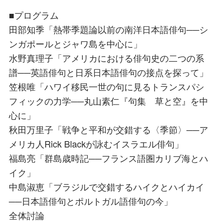
■プログラム
田部知季「熱帯季題論以前の南洋日本語俳句──シ
ンガポールとジャワ島を中心に」
水野真理子「アメリカにおける俳句史の二つの系
譜──英語俳句と日系日本語俳句の接点を探って」
笠根唯「ハワイ移民一世の句に見るトランスパシ
フィックの力学──丸山素仁『句集 草と空』を中
心に」
秋田万里子「戦争と平和が交錯する〈季節〉──ア
メリカ人Rick Blackが詠むイスラエル俳句」
福島亮「群島歳時記──フランス語圏カリブ海とハ
イク」
中島淑恵「ブラジルで交錯するハイクとハイカイ
──日本語俳句とポルトガル語俳句の今」
全体討論