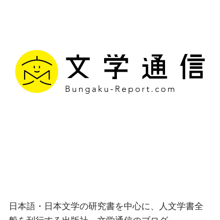
文学通信｜多様な情報を
つなげ、多くの「問い」
を世に生み出す出版社
日本語・日本文学の研究書を中心に、人文学書全
般を刊行する出版社、文学通信のブログ。