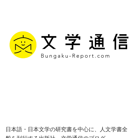
文学通信｜多様な情報を
つなげ、多くの「問い」
を世に生み出す出版社
日本語・日本文学の研究書を中心に、人文学書全
般を刊行する出版社、文学通信のブログ。