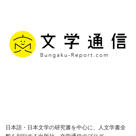
文学通信｜多様な情報を
つなげ、多くの「問い」
を世に生み出す出版社
日本語・日本文学の研究書を中心に、人文学書全
般を刊行する出版社、文学通信のブログ。