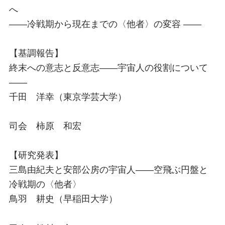
へ
――冷戦期から現在までの〈他者〉の変容 ――
【基調報告】
終末への意志と反意志――宇宙人の役割について
――
千田 洋幸（東京学芸大学）
司会 柿原 和宏
【研究発表】
三島由紀夫と安部公房の宇宙人――空飛ぶ円盤と
冷戦期の〈他者〉
鳥羽 耕史（早稲田大学）