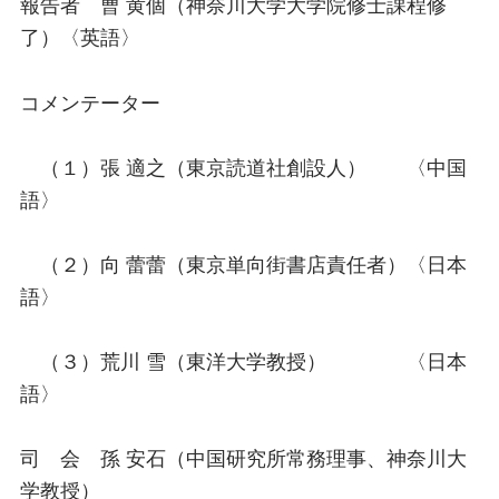
報告者 曹 黄個（神奈川大学大学院修士課程修
了）〈英語〉
コメンテーター
（１）張 適之（東京読道社創設人） 〈中国
語〉
（２）向 蕾蕾（東京単向街書店責任者）〈日本
語〉
（３）荒川 雪（東洋大学教授） 〈日本
語〉
司 会 孫 安石（中国研究所常務理事、神奈川大
学教授）