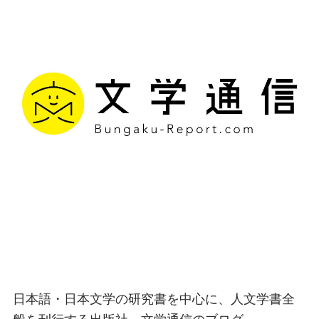
文学通信｜多様な情報を
つなげ、多くの「問い」
を世に生み出す出版社
日本語・日本文学の研究書を中心に、人文学書全
般を刊行する出版社、文学通信のブログ。