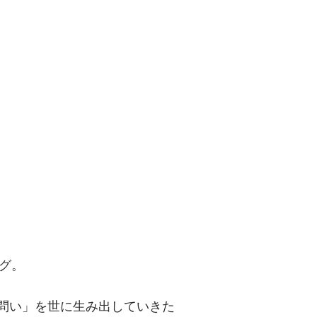
問い」を世に
グ。
「問い」を世に生み出していきた