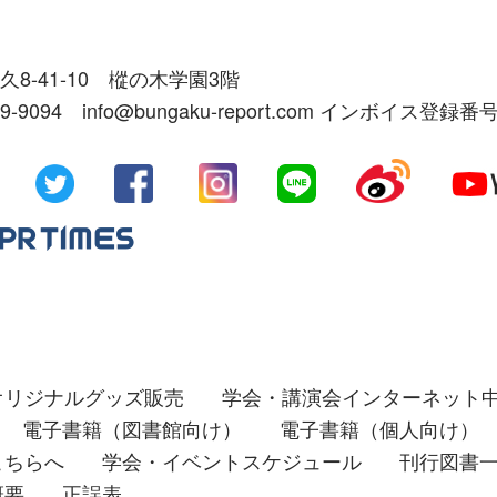
久8-41-10 樅の木学園3階
39-9094 info@bungaku-report.com インボイス登録番号
オリジナルグッズ販売
学会・講演会インターネット
電子書籍（図書館向け）
電子書籍（個人向け）
こちらへ
学会・イベントスケジュール
刊行図書
概要
正誤表