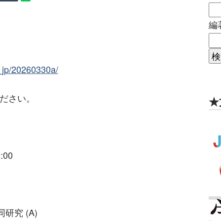
編
s_jp/20260330a/
ください。
★
:00
究 (A)