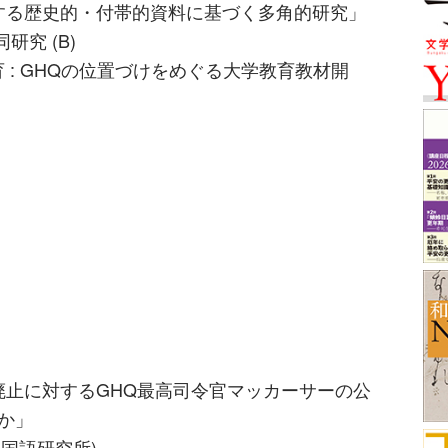
する歴史的・付帯的資料に基づく多角的研究」
究 (B)
 : GHQの位置づけをめぐる大学教育教材開
廃止に対するGHQ最高司令官マッカーサーの公
のか」
立国語研究所)