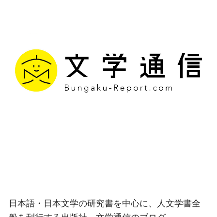
文学通信｜多様な情報を
つなげ、多くの「問い」
を世に生み出す出版社
日本語・日本文学の研究書を中心に、人文学書全
般を刊行する出版社、文学通信のブログ。