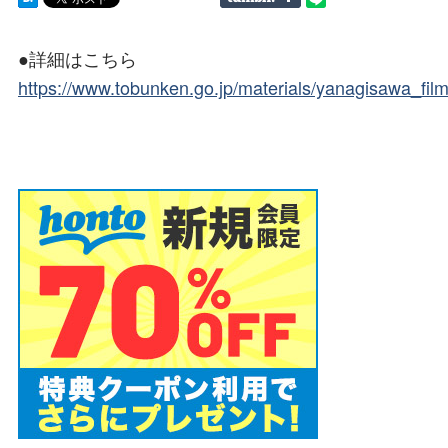
●詳細はこちら
https://www.tobunken.go.jp/materials/yanagisawa_fil