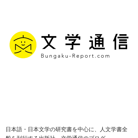
文学通信｜多様な情報を
つなげ、多くの「問い」
を世に生み出す出版社
日本語・日本文学の研究書を中心に、人文学書全
般を刊行する出版社、文学通信のブログ。