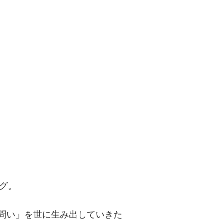
問い」を世に
グ。
「問い」を世に生み出していきた