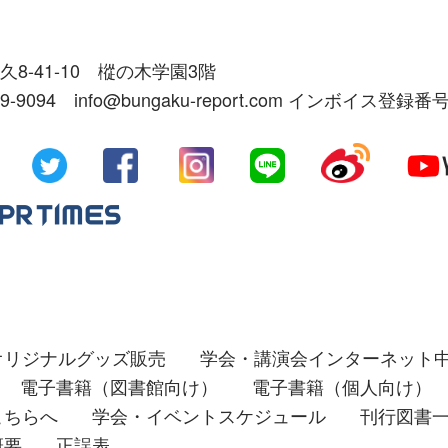
久8-41-10 樅の木学園3階
39-9094 info@bungaku-report.com インボイス登録番号
オリジナルグッズ販売
学会・講演会インターネット
電子書籍（図書館向け）
電子書籍（個人向け）
こちらへ
学会・イベントスケジュール
刊行図書
概要
正誤表