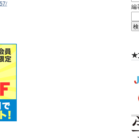
57/
編
★