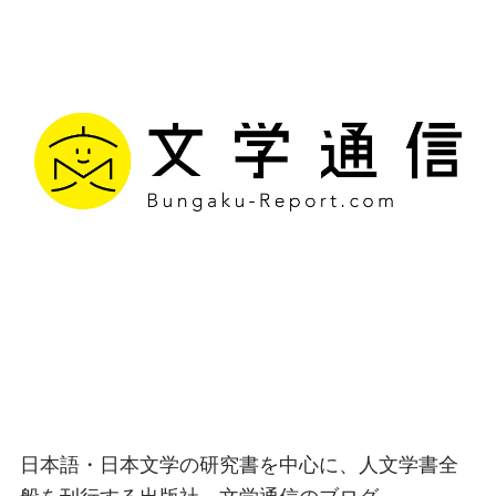
文学通信｜多様な情報を
つなげ、多くの「問い」
を世に生み出す出版社
日本語・日本文学の研究書を中心に、人文学書全
般を刊行する出版社、文学通信のブログ。