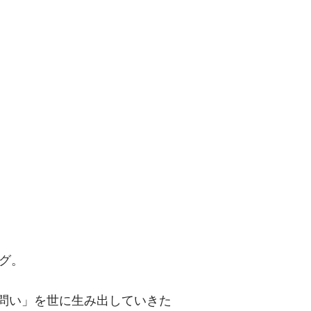
問い」を世に
グ。
「問い」を世に生み出していきた