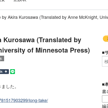
 by Akira Kurosawa (Translated by Anne McKnight, Unive
a Kurosawa (Translated by
iversity of Minnesota Press)
■
本
■
きました。
書
781517903299/long-take/
編