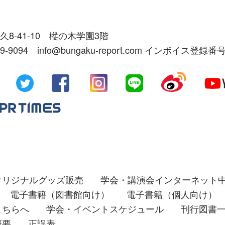
久8-41-10 樅の木学園3階
39-9094 info@bungaku-report.com インボイス登録番号
オリジナルグッズ販売
学会・講演会インターネット
電子書籍（図書館向け）
電子書籍（個人向け）
こちらへ
学会・イベントスケジュール
刊行図書
概要
正誤表