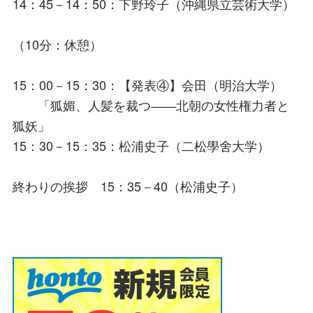
14：45－14：50：下野玲子（沖縄県立芸術大学）
（10分：休憩）
15：00－15：30：【発表④】会田（明治大学）
「狐媚、人髪を裁つ――北朝の女性権力者と
狐妖」
15：30－15：35：松浦史子（二松學舍大学）
終わりの挨拶 15：35－40（松浦史子）