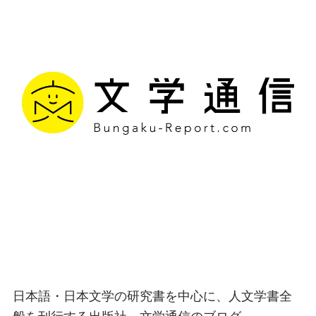
文学通信｜多様な情報を
つなげ、多くの「問い」
を世に生み出す出版社
日本語・日本文学の研究書を中心に、人文学書全
般を刊行する出版社、文学通信のブログ。