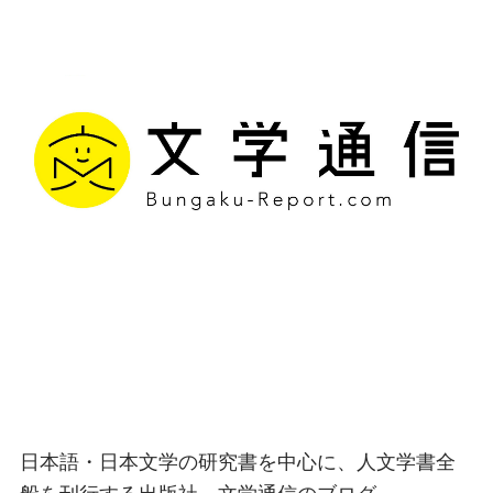
文学通信｜多様な情報を
つなげ、多くの「問い」
を世に生み出す出版社
日本語・日本文学の研究書を中心に、人文学書全
般を刊行する出版社、文学通信のブログ。