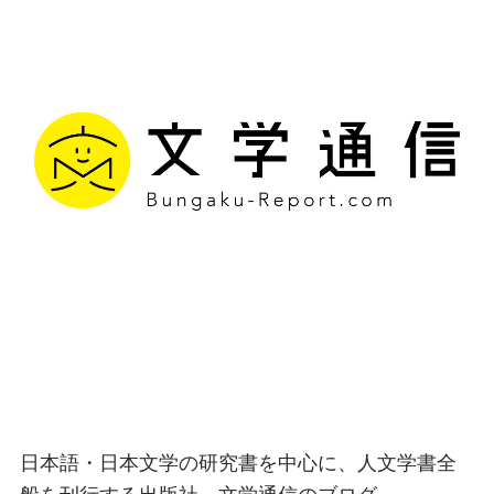
文学通信｜多様な情報を
つなげ、多くの「問い」
を世に生み出す出版社
日本語・日本文学の研究書を中心に、人文学書全
般を刊行する出版社、文学通信のブログ。