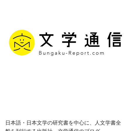
文学通信｜多様な情報を
つなげ、多くの「問い」
を世に生み出す出版社
日本語・日本文学の研究書を中心に、人文学書全
般を刊行する出版社、文学通信のブログ。