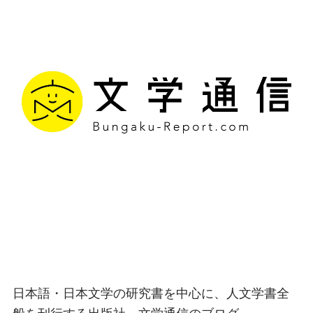
文学通信｜多様な情報を
つなげ、多くの「問い」
を世に生み出す出版社
日本語・日本文学の研究書を中心に、人文学書全
般を刊行する出版社、文学通信のブログ。