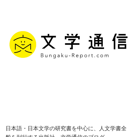
文学通信｜多様な情報を
つなげ、多くの「問い」
を世に生み出す出版社
日本語・日本文学の研究書を中心に、人文学書全
般を刊行する出版社、文学通信のブログ。