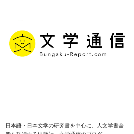
文学通信｜多様な情報を
つなげ、多くの「問い」
を世に生み出す出版社
日本語・日本文学の研究書を中心に、人文学書全
般を刊行する出版社、文学通信のブログ。