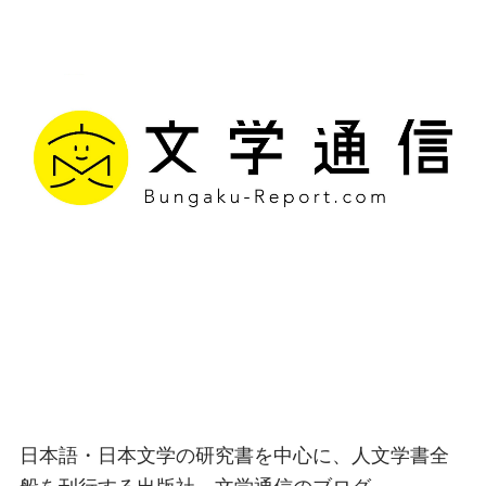
文学通信｜多様な情報を
つなげ、多くの「問い」
を世に生み出す出版社
日本語・日本文学の研究書を中心に、人文学書全
般を刊行する出版社、文学通信のブログ。