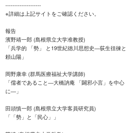
--------------------
※詳細は上記サイトをご確認ください。
報告
濱野靖一郎 (島根県立大学准教授)
「兵学的 「勢」 と19世紀徳川思想史―荻生徂徠と
頼山陽」
岡野康幸 (群馬医療福祉大学講師)
「儒者であること―大橋訥庵 「闢邪小言」を中心
に―」
田頭慎一郎 (島根県立大学客員研究員)
「「勢」と「民心」」