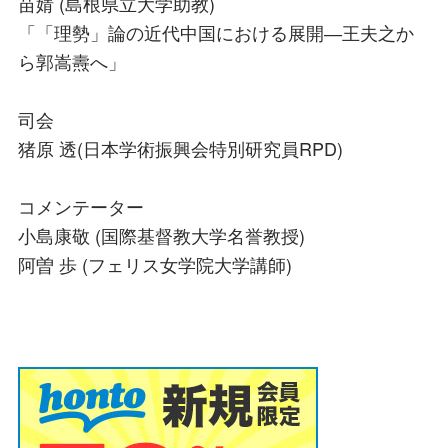
苗婧 (島根県立大学助教)
「「理勢」論の近代中国における展開―王夫之か
ら郭嵩燾へ」
司会
猪原 透(日本学術振興会特別研究員RPD)
コメンテーター
小島康敬 (国際基督教大学名誉教授)
阿曽 歩 (フェリス女学院大学講師)