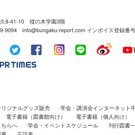
久8-41-10 樅の木学園3階
39-9094 info@bungaku-report.com インボイス登録番号
オリジナルグッズ販売
学会・講演会インターネット
電子書籍（図書館向け）
電子書籍（個人向け）
こちらへ
学会・イベントスケジュール
刊行図書
概要
正誤表