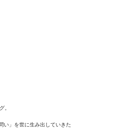
問い」を世に
グ。
「問い」を世に生み出していきた