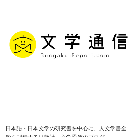
文学通信｜多様な情報を
つなげ、多くの「問い」
を世に生み出す出版社
日本語・日本文学の研究書を中心に、人文学書全
般を刊行する出版社、文学通信のブログ。