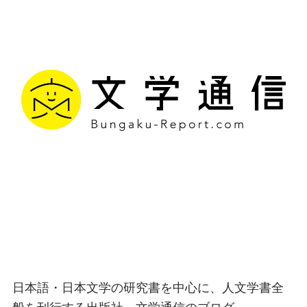
文学通信｜多様な情報を
つなげ、多くの「問い」
を世に生み出す出版社
日本語・日本文学の研究書を中心に、人文学書全
般を刊行する出版社、文学通信のブログ。