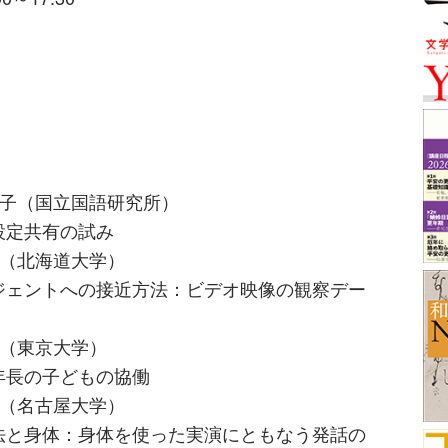
關友里子（国立国語研究所）
設定共有の試み
伊藤崇（北海道大学）
ジェントへの接近方法：ビデオ映像の観察デー
智子（東京大学）
年長の子どもの協働
井永子（名古屋大学）
法と身体：身体を使った実演にともなう発話の