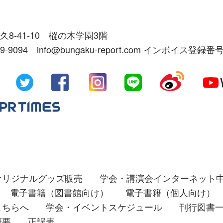
久8-41-10 樅の木学園3階
39-9094 info@bungaku-report.com インボイス登録番号
オリジナルグッズ販売
学会・講演会インターネット
電子書籍（図書館向け）
電子書籍（個人向け）
こちらへ
学会・イベントスケジュール
刊行図書
概要
正誤表