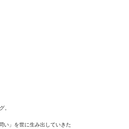
問い」を世に
グ。
「問い」を世に生み出していきた