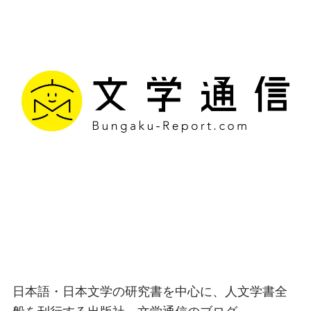
文学通信｜多様な情報を
つなげ、多くの「問い」
を世に生み出す出版社
日本語・日本文学の研究書を中心に、人文学書全
般を刊行する出版社、文学通信のブログ。