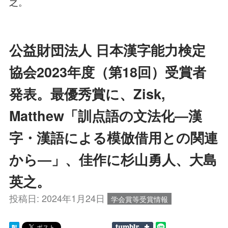
之。
公益財団法人 日本漢字能力検定
協会2023年度（第18回）受賞者
発表。最優秀賞に、Zisk,
Matthew「訓点語の文法化―漢
字・漢語による模倣借用との関連
から―」、佳作に杉山勇人、大島
英之。
投稿日:
2024年1月24日
学会賞等受賞情報